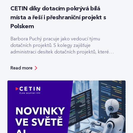
CETIN díky dotacím pokrývá bílá
místa a řeší i přeshraniční projekt s
Polskem
Barbora Puchý pracuje jako vedoucí týmu
dotačních projektů. S kolegy zajišťuje
administraci desítek dotačních projektů, které
pomáhají třeba s výstavbou optiky v odlehlých
lokalitách.
Read more