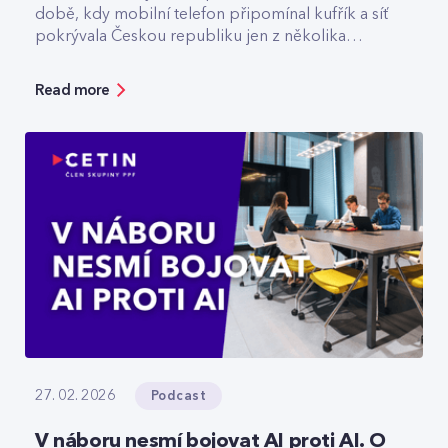
době, kdy mobilní telefon připomínal kufřík a síť
pokrývala Českou republiku jen z několika
vysílačů. Dnes v CETIN vede tým, který odpovídá
za špičkovou kvalitu a optimalizaci rádiové sítě. V
Read more
rozhovoru přibližuje technologický vývoj,
vysvětluje, jak se dá chytře šetřit energie v
prázdné O2 areně nebo komu už dnes
spolehlivě slouží privátní 5G sítě.
Podcast
27. 02. 2026
V náboru nesmí bojovat AI proti AI. O