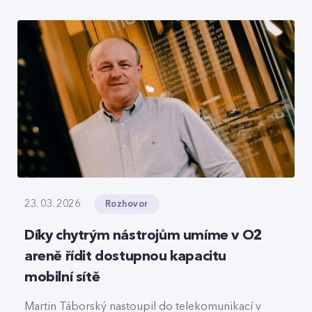
roamingové signalizace, hlasový tranzit nebo
core část privátních 5G sítí, které svou strukturou
připomínají LEGO.
Rozhovor
23. 03. 2026
Díky chytrým nástrojům umíme v O2
areně řídit dostupnou kapacitu
mobilní sítě
Martin Táborský nastoupil do telekomunikací v