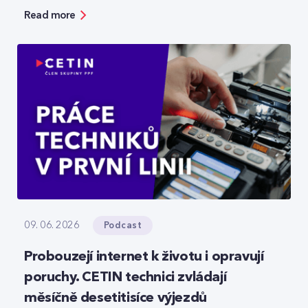
bezpečnosti, ale zároveň ukazuje možnosti, jak
Read more
moderní technologie reálně zefektivňují práci.
Podcast
09. 06. 2026
Probouzejí internet k životu i opravují
poruchy. CETIN technici zvládají
měsíčně desetitisíce výjezdů