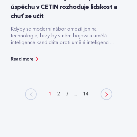
úspěchu v CETIN rozhoduje lidskost a
chuť se učit
Kdyby se moderní nábor omezil jen na
technologie, brzy by v něm bojovala umělá
inteligence kandidáta proti umělé inteligenci
firmy.
Read more
1
2
3
...
14