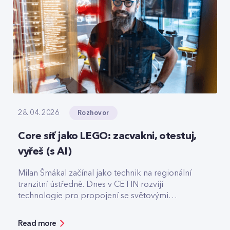
Rozhovor
28. 04. 2026
Core síť jako LEGO: zacvakni, otestuj,
vyřeš (s AI)
Milan Šmákal začínal jako technik na regionální
tranzitní ústředně. Dnes v CETIN rozvíjí
technologie pro propojení se světovými
operátory. Jako Team Leader Solution Architect
pro core síť má na starost technologie pro
Read more