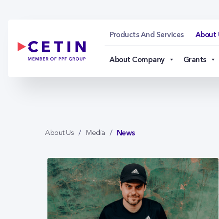
News - cetin.cz
Skip to Main Content
Products And Services
About 
About Company
Grants
News
About Us
Media