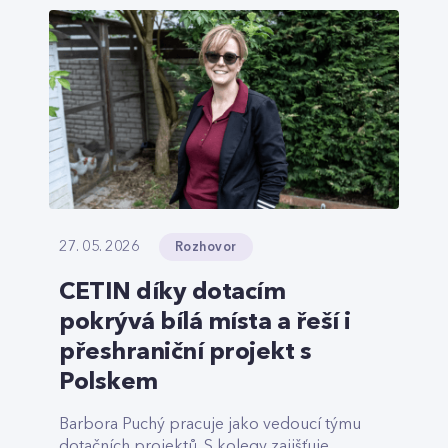
Rozhovor
27. 05. 2026
CETIN díky dotacím
pokrývá bílá místa a řeší i
přeshraniční projekt s
Polskem
Barbora Puchý pracuje jako vedoucí týmu
dotačních projektů. S kolegy zajišťuje