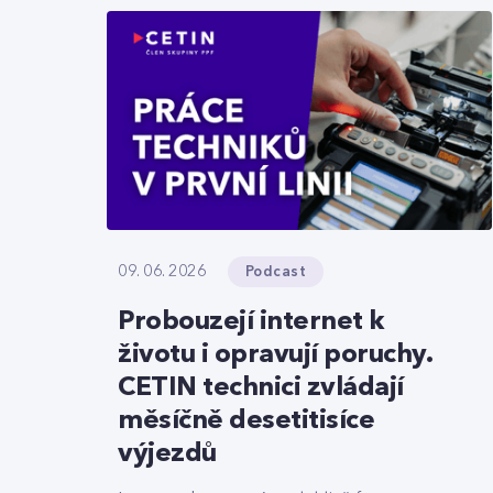
Podcast
09. 06. 2026
Probouzejí internet k
životu i opravují poruchy.
CETIN technici zvládají
měsíčně desetitisíce
výjezdů