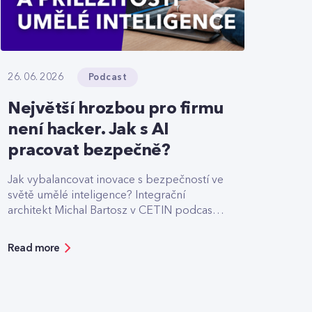
Podcast
26. 06. 2026
Největší hrozbou pro firmu
není hacker. Jak s AI
pracovat bezpečně?
Jak vybalancovat inovace s bezpečností ve
světě umělé inteligence? Integrační
architekt Michal Bartosz v CETIN podcastu
sdílí své zkušenosti s nasazováním AI.
Varuje před riziky podcenění bezpečnosti,
Read more
ale zároveň ukazuje možnosti, jak moderní
technologie reálně zefektivňují práci.