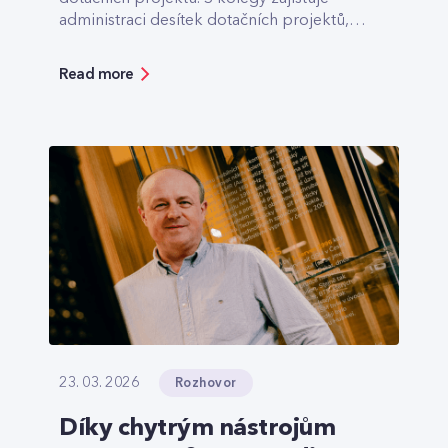
administraci desítek dotačních projektů,
které pomáhají třeba s výstavbou optiky v
odlehlých lokalitách.
Read more
Rozhovor
23. 03. 2026
Díky chytrým nástrojům