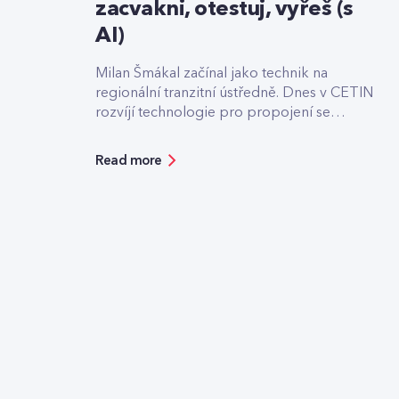
zacvakni, otestuj, vyřeš (s
AI)
Milan Šmákal začínal jako technik na
regionální tranzitní ústředně. Dnes v CETIN
rozvíjí technologie pro propojení se
světovými operátory. Jako Team Leader
Solution Architect pro core síť má na
Read more
starost technologie pro roamingové
signalizace, hlasový tranzit nebo core část
privátních 5G sítí, které svou strukturou
připomínají LEGO.