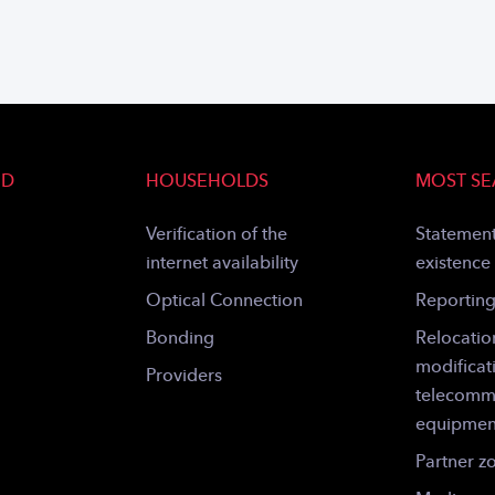
ND
HOUSEHOLDS
MOST S
Verification of the
Statement
internet availability
existence
Optical Connection
Reportin
Bonding
Relocatio
modificat
Providers
telecomm
equipmen
Partner z