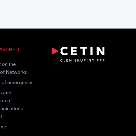
EARCHED
 on the
 of Networks
g of emergency
n and
ion of
unications
t
one