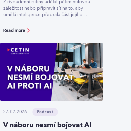
Z dvoudenní rutiny udělat pětiminutovou
záležitost nebo připravit síť na to, aby
umělá inteligence přebrala část jejího
řízení.
Read more
Podcast
27. 02. 2026
V náboru nesmí bojovat AI