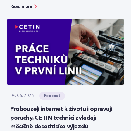
bezpečnosti, ale zároveň ukazuje možnosti, jak
Read more
moderní technologie reálně zefektivňují práci.
Podcast
09. 06. 2026
Probouzejí internet k životu i opravují
poruchy. CETIN technici zvládají
měsíčně desetitisíce výjezdů