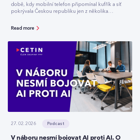
době, kdy mobilní telefon připomínal kufřík a síť
pokrývala Českou republiku jen z několika
vysílačů. Dnes v CETIN vede tým, který odpovídá
za špičkovou kvalitu a optimalizaci rádiové sítě. V
Read more
rozhovoru přibližuje technologický vývoj,
vysvětluje, jak se dá chytře šetřit energie v
prázdné O2 areně nebo komu už dnes
spolehlivě slouží privátní 5G sítě.
Podcast
27. 02. 2026
V náboru nesmí bojovat AI proti AI. O