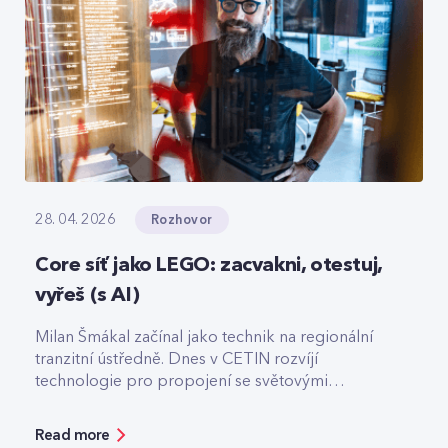
Rozhovor
28. 04. 2026
Core síť jako LEGO: zacvakni, otestuj,
vyřeš (s AI)
Milan Šmákal začínal jako technik na regionální
tranzitní ústředně. Dnes v CETIN rozvíjí
technologie pro propojení se světovými
operátory. Jako Team Leader Solution Architect
pro core síť má na starost technologie pro
Read more