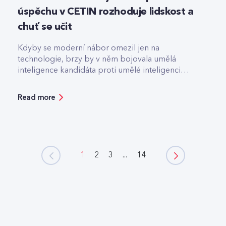
úspěchu v CETIN rozhoduje lidskost a
chuť se učit
Kdyby se moderní nábor omezil jen na
technologie, brzy by v něm bojovala umělá
inteligence kandidáta proti umělé inteligenci
firmy.
Read more
1
2
3
...
14