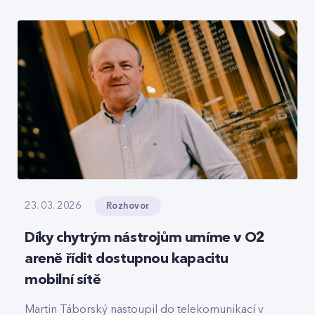
roamingové signalizace, hlasový tranzit nebo
core část privátních 5G sítí, které svou strukturou
připomínají LEGO.
Rozhovor
23. 03. 2026
Díky chytrým nástrojům umíme v O2
areně řídit dostupnou kapacitu
mobilní sítě
Martin Táborský nastoupil do telekomunikací v