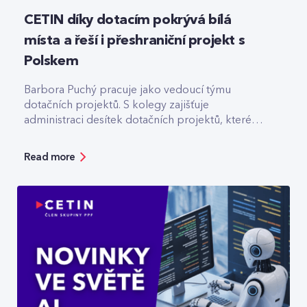
CETIN díky dotacím pokrývá bílá
místa a řeší i přeshraniční projekt s
Polskem
Barbora Puchý pracuje jako vedoucí týmu
dotačních projektů. S kolegy zajišťuje
administraci desítek dotačních projektů, které
pomáhají třeba s výstavbou optiky v odlehlých
lokalitách.
Read more